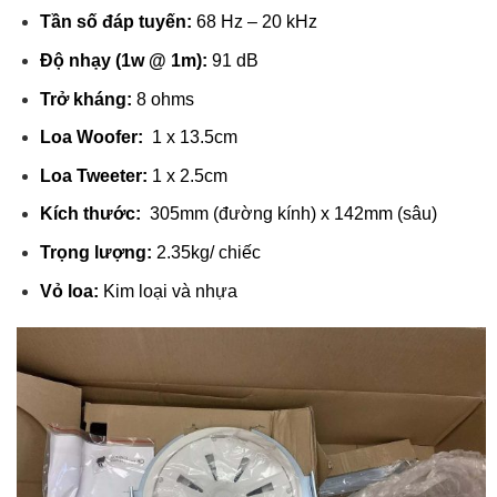
Tần số đáp tuyến:
68 Hz – 20 kHz
Độ nhạy (1w @ 1m):
91 dB
Trở kháng:
8 ohms
Loa Woofer:
1 x 13.5cm
Loa Tweeter:
1 x 2.5cm
Kích thước:
305mm (đường kính) x 142mm (sâu)
Trọng lượng:
2.35kg/ chiếc
Vỏ loa:
Kim loại và nhựa