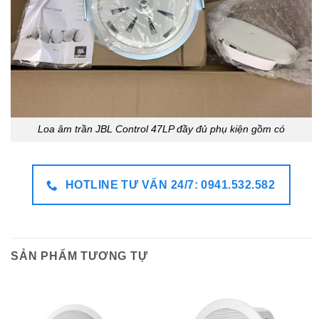
Loa âm trần JBL Control 47LP đầy đủ phụ kiện gồm có
HOTLINE TƯ VẤN 24/7: 0941.532.582
SẢN PHẨM TƯƠNG TỰ