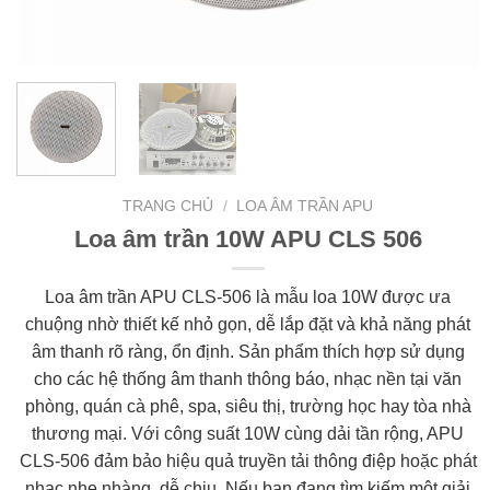
TRANG CHỦ
/
LOA ÂM TRẦN APU
Loa âm trần 10W APU CLS 506
Loa âm trần APU CLS-506 là mẫu loa 10W được ưa
chuộng nhờ thiết kế nhỏ gọn, dễ lắp đặt và khả năng phát
âm thanh rõ ràng, ổn định. Sản phẩm thích hợp sử dụng
cho các hệ thống âm thanh thông báo, nhạc nền tại văn
phòng, quán cà phê, spa, siêu thị, trường học hay tòa nhà
thương mại. Với công suất 10W cùng dải tần rộng, APU
CLS-506 đảm bảo hiệu quả truyền tải thông điệp hoặc phát
nhạc nhẹ nhàng, dễ chịu. Nếu bạn đang tìm kiếm một giải