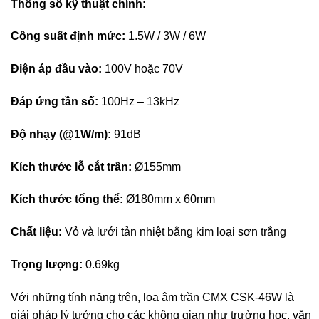
Thông số kỹ thuật chính:
Công suất định mức:
1.5W / 3W / 6W​
Điện áp đầu vào:
100V hoặc 70V​
Đáp ứng tần số:
100Hz – 13kHz​
Độ nhạy (@1W/m):
91dB​
Kích thước lỗ cắt trần:
Ø155mm​
Kích thước tổng thể:
Ø180mm x 60mm​
Chất liệu:
Vỏ và lưới tản nhiệt bằng kim loại sơn trắng​
Trọng lượng:
0.69kg​
Với những tính năng trên, loa âm trần CMX CSK-46W là
giải pháp lý tưởng cho các không gian như trường học, văn