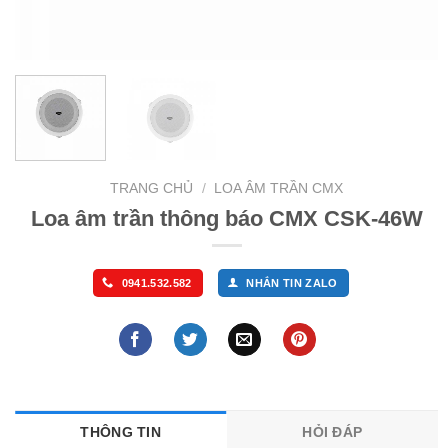
TRANG CHỦ
/
LOA ÂM TRẦN CMX
Loa âm trần thông báo CMX CSK-46W
0941.532.582
NHẮN TIN ZALO
THÔNG TIN
HỎI ĐÁP