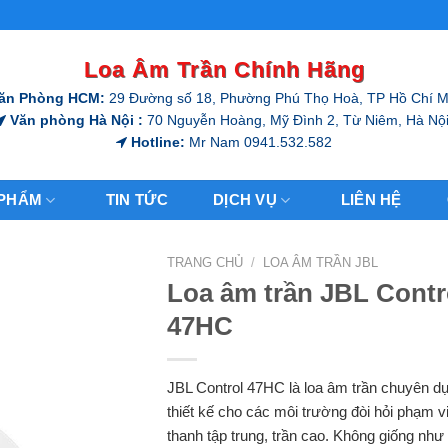
Loa Âm Trần Chính Hãng
ăn Phòng HCM:
29 Đường số 18, Phường Phú Thọ Hoà, TP Hồ Chí M
Văn phòng Hà Nội :
70 Nguyễn Hoàng, Mỹ Đình 2, Từ Niêm, Hà Nội
Hotline:
Mr Nam 0941.532.582
 PHẨM
TIN TỨC
DỊCH VỤ
LIÊN HỆ
TRANG CHỦ
/
LOA ÂM TRẦN JBL
Loa âm trần JBL Contr
47HC
JBL Control 47HC là loa âm trần chuyên 
thiết kế cho các môi trường đòi hỏi phạm 
thanh tập trung, trần cao. Không giống như