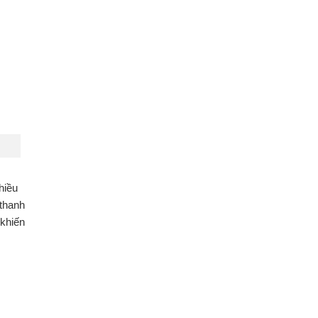
hiều
 thanh
 khiến