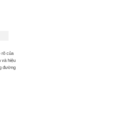
ộ rõ của
 và hiệu
ng đường