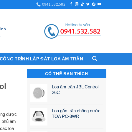
0941.532.582
inh.
.
CÔNG TRÌNH LẮP ĐẶT LOA ÂM TRẦN
CÓ THỂ BẠN THÍCH
ol
Loa âm trần JBL Control
26C
Loa gắn trần chống nước
dụng được
TOA PC-3WR
vi phủ âm
 các loa