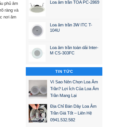
Loa âm trần TOA PC-2869
ẫu phủ âm
rõ ràng và
ặc nơi âm
Loa âm trần 3W ITC T-
104U
Loa âm trần toàn dải Inter-
M CS-303FC
TIN TỨC
Vì Sao Nên Chọn Loa Âm
Trần? Lợi Ích Của Loa Âm
Trần Mang Lại
Địa Chỉ Bán Dây Loa Âm
Trần Giá Tốt – Liên Hệ
0941.532.582