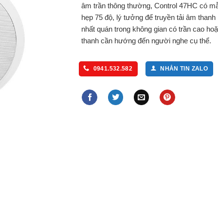
âm trần thông thường, Control 47HC có m
hẹp 75 độ, lý tưởng để truyền tải âm thanh 
nhất quán trong không gian có trần cao ho
thanh cần hướng đến người nghe cụ thể.
0941.532.582
NHẮN TIN ZALO