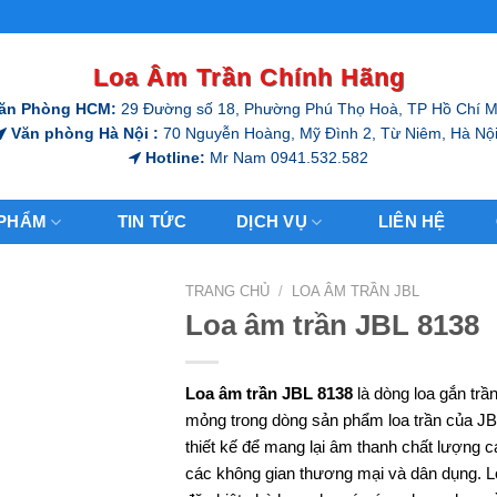
Loa Âm Trần Chính Hãng
ăn Phòng HCM:
29 Đường số 18, Phường Phú Thọ Hoà, TP Hồ Chí M
Văn phòng Hà Nội :
70 Nguyễn Hoàng, Mỹ Đình 2, Từ Niêm, Hà Nội
Hotline:
Mr Nam 0941.532.582
 PHẨM
TIN TỨC
DỊCH VỤ
LIÊN HỆ
TRANG CHỦ
/
LOA ÂM TRẦN JBL
Loa âm trần JBL 8138
Loa âm trần JBL 8138
là dòng loa gắn trầ
mỏng trong dòng sản phẩm loa trần của J
thiết kế để mang lại âm thanh chất lượng 
các không gian thương mại và dân dụng. L