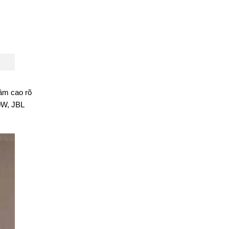
 âm cao rõ
00W, JBL