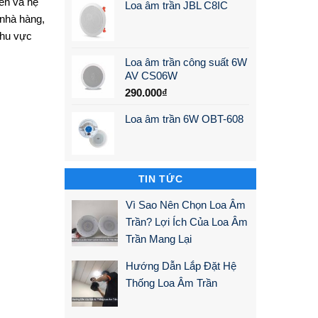
ền và hệ
Loa âm trần JBL C8IC
 nhà hàng,
khu vực
Loa âm trần công suất 6W
AV CS06W
290.000
₫
Loa âm trần 6W OBT-608
TIN TỨC
Vì Sao Nên Chọn Loa Âm
Trần? Lợi Ích Của Loa Âm
Trần Mang Lại
Hướng Dẫn Lắp Đặt Hệ
Thống Loa Âm Trần