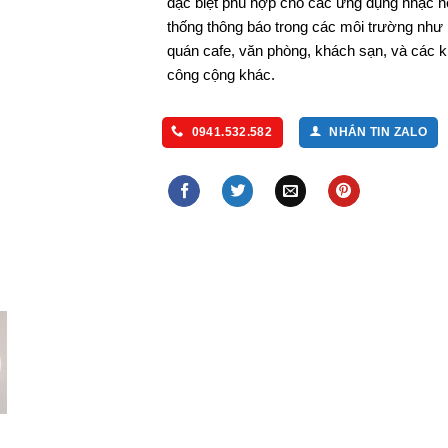
đặc biệt phù hợp cho các ứng dụng nhạc n
thống thông báo trong các môi trường như
quán cafe, văn phòng, khách sạn, và các 
công cộng khác.
0941.532.582
NHẮN TIN ZALO