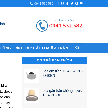
0941.532.582
inh.
.
CÔNG TRÌNH LẮP ĐẶT LOA ÂM TRẦN
CÓ THỂ BẠN THÍCH
Loa âm trần TOA 6W PC-
2360EN
n khá
Loa gắn trần chống nước
BL, được
TOA PC-3CL
cao cho
oa này