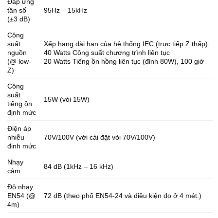
Đáp ứng
tần số
95Hz – 15kHz
(±3 dB)
Công
suất
Xếp hạng dài hạn của hệ thống IEC (trực tiếp Z thấp):
nguồn
40 Watts Công suất chương trình liên tục
(@ low-
20 Watts Tiếng ồn hồng liên tục (đỉnh 80W), 100 giờ
Z)
Công
suất
15W (vòi 15W)
tiếng ồn
định mức
Điện áp
nhiễu
70V/100V (với cài đặt vòi 70V/100V)
định mức
Nhạy
84 dB (1kHz – 16 kHz)
cảm
Độ nhạy
EN54 (@
72 dB (theo phổ EN54-24 và điều kiện đo ở 4 mét.)
4m)