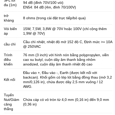
SPL tối
94 dB (đỉnh 70V/100 vòi)
đa (1m)
EN54: 84 dB (4m, đỉnh 70/100V)
trở
8 ohms (trong cài đặt trực tiếp/bỏ qua)
kháng
Vòi biến
15W, 7,5W, 3,8W @ 70V hoặc 100V (chỉ cộng thêm
áp
1,9W @ 70V)
Cầu chì nhiệt, nhiệt độ mở 152 độ C, Định mức >= 10A
cầu chì
@ 250VAC
Trình
76 mm (3 inch) với hình nón bằng polypropylen, viền
điều
cao su butyl, cuộn dây âm thanh bằng nhôm
khiển
anodized, cuộn dây âm thanh nhiệt độ cao
Đầu vào +, Đầu vào -, Earth (được kết nối với
backcan). Khối gốm có lớp lót bằng đồng thau (mở 3,2
Kết nối
mm/0,126 in), chứa được dây 2,5 mm vuông / 12
AWG.
Tuyến
Nut/Giảm
Chứa cáp có vỏ tròn từ 4,0 mm (0,16 in) đến 9,0 mm
căng
(0,36 in)
thẳng