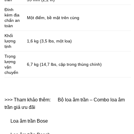
Đính
kèm địa
Một điểm, bề mặt trên cùng
chấn an
toàn
Khối
lượng
1,6 kg (3,5 lbs, một loa)
tịnh
Trọng
lượng
6,7 kg (14,7 lbs, cặp trong thùng chính)
vận
chuyển
>>> Tham khảo thêm:
Bộ loa âm trần – Combo loa âm
trần giá ưu đãi
Loa âm trần Bose