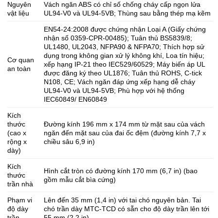
Nguyên
Vách ngăn ABS có chỉ số chống cháy cấp ngọn lửa
vật liệu
UL94-V0 và UL94-5VB; Thùng sau bằng thép mạ kẽm
EN54-24:2008 được chứng nhận Loại A (Giấy chứng
nhận số 0359-CPR-00485); Tuân thủ BS5839/8;
UL1480, UL2043, NFPA90 & NFPA70; Thích hợp sử
dụng trong không gian xử lý không khí, Loa tín hiệu;
Cơ quan
xếp hạng IP-21 theo IEC529/60529; Máy biến áp UL
an toàn
được đăng ký theo UL1876; Tuân thủ ROHS, C-tick
N108, CE; Vách ngăn đáp ứng xếp hạng dễ cháy
UL94-V0 và UL94-5VB; Phù hợp với hệ thống
IEC60849/ EN60849
Kích
thước
Đường kính 196 mm x 174 mm từ mặt sau của vách
(cao x
ngăn đến mặt sau của đai ốc đệm (đường kính 7,7 x
rộng x
chiều sâu 6,9 in)
dày)
Kích
Hình cắt tròn có đường kính 170 mm (6,7 in) (bao
thước
gồm mẫu cắt bìa cứng)
trần nhà
Phạm vi
Lên đến 35 mm (1,4 in) với tai chó nguyên bản. Tai
độ dày
chó trần dày MTC-TCD có sẵn cho độ dày trần lên tới
trần
55 mm (2,2 in)