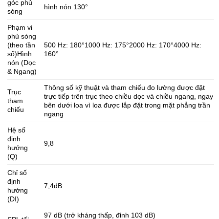
góc phủ
hình nón 130°
sóng
Phạm vi
phủ sóng
(theo tần
500 Hz: 180°1000 Hz: 175°2000 Hz: 170°4000 Hz:
số)Hình
160°
nón (Dọc
& Ngang)
Thông số kỹ thuật và tham chiếu đo lường được đặt
Trục
trực tiếp trên trục theo chiều dọc và chiều ngang, ngay
tham
bên dưới loa vì loa được lắp đặt trong mặt phẳng trần
chiếu
ngang
Hệ số
định
9,8
hướng
(Q)
Chỉ số
định
7,4dB
hướng
(DI)
97 dB (trở kháng thấp, đỉnh 103 dB)